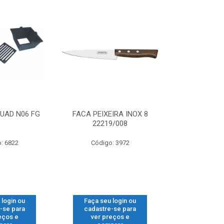
UAD N06 FG
FACA PEIXEIRA INOX 8
FITILHO PP
22219/008
: 6822
Código: 3972
Código
 login ou
Faça seu login ou
Faça seu 
-se para
cadastre-se para
cadastre
eços e
ver preços e
ver pr