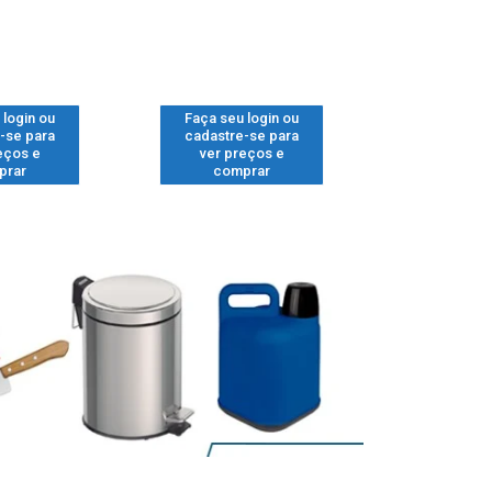
 login ou
Faça seu login ou
Faça seu 
-se para
cadastre-se para
cadastre
eços e
ver preços e
ver pr
prar
comprar
comp