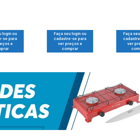
 login ou
Faça seu login ou
Faça seu
e-se para
cadastre-se para
cadastre
reços e
ver preços e
ver pr
prar
comprar
com