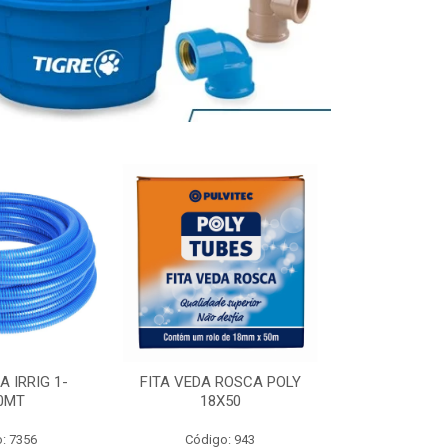
A IRRIG 1-
FITA VEDA ROSCA POLY
ADESIVO POL
0MT
18X50
: 7356
Código: 943
Código