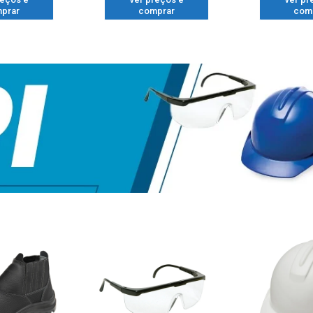
prar
comprar
com