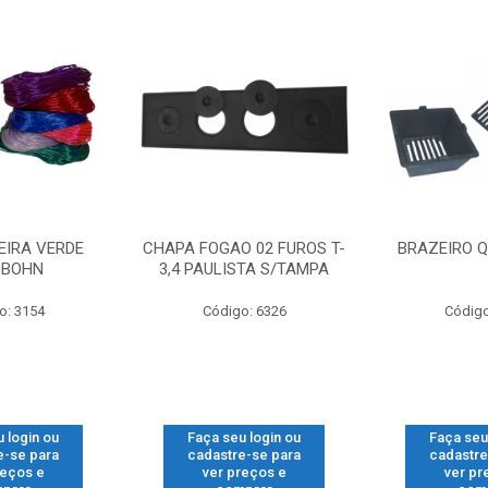
EIRA VERDE
CHAPA FOGAO 02 FUROS T-
BRAZEIRO Q
SBOHN
3,4 PAULISTA S/TAMPA
o: 3154
Código: 6326
Código
 login ou
Faça seu login ou
Faça seu
e-se para
cadastre-se para
cadastre
reços e
ver preços e
ver pr