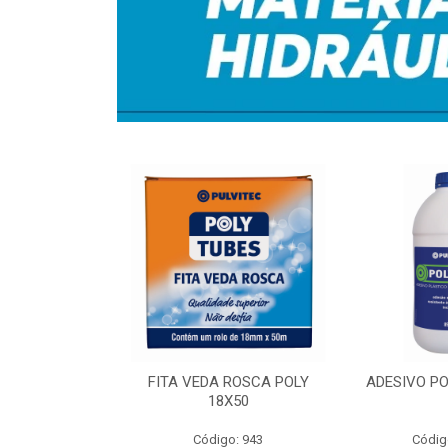
RA IRRIG 1-
FITA VEDA ROSCA POLY
ADESIVO PO
50MT
18X50
o: 7356
Código: 943
Códig