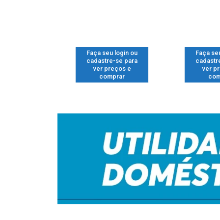
u login ou
Faça seu login ou
Faça seu
e-se para
cadastre-se para
cadastr
reços e
ver preços e
ver p
mprar
comprar
com