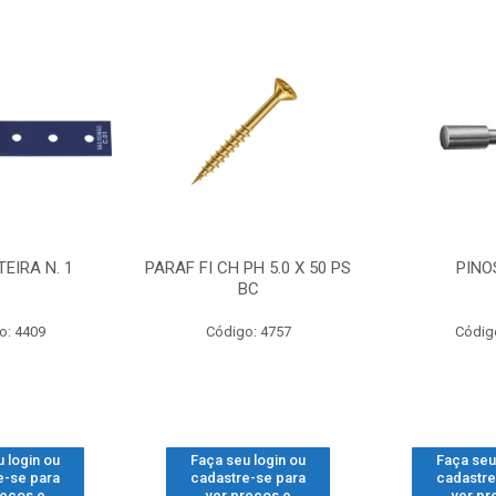
EIRA N. 1
PARAF FI CH PH 5.0 X 50 PS
PINO
BC
o: 4409
Código: 4757
Códig
 login ou
Faça seu login ou
Faça seu
e-se para
cadastre-se para
cadastre
reços e
ver preços e
ver pr