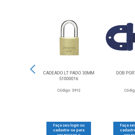
CG GONZO V
CADEADO LT PADO 30MM
DOB PORT
SUP 2
51000016
o: 1112
Código: 3912
Códig
u login ou
Faça seu login ou
Faça seu
e-se para
cadastre-se para
cadastr
reços e
ver preços e
ver p