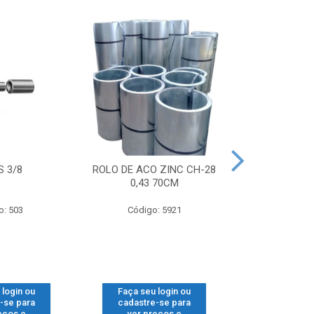
S 3/8
ROLO DE ACO ZINC CH-28
ROLDANA C
0,43 70CM
C/SU
o: 503
Código: 5921
Código
 login ou
Faça seu login ou
Faça seu 
-se para
cadastre-se para
cadastre
eços e
ver preços e
ver pr