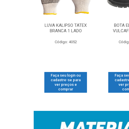
 NUBUCK LING
LUVA KALIPSO TATEX
BOTA E
O N-40 CAFE
BRANCA 1 LADO
VULCAF
o: 1704
Código: 4052
Códig
u login ou
Faça seu login ou
Faça seu
e-se para
cadastre-se para
cadastr
reços e
ver preços e
ver p
mprar
comprar
com