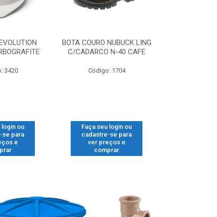
EVOLUTION
BOTA COURO NUBUCK LING
LUVA KALI
RBOGRAFITE
C/CADARCO N-40 CAFE
BRANCA 
: 3420
Código: 1704
Código
 login ou
Faça seu login ou
Faça seu 
-se para
cadastre-se para
cadastre
eços e
ver preços e
ver pr
prar
comprar
comp