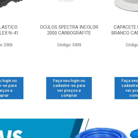
LASTICO
OCULOS SPECTRA INCOLOR
CAPACETE 
LEX N-41
2000 CARBOGRAFITE
BRANCO CA
o: 2903
Código: 3509
Código
 login ou
Faça seu login ou
Faça seu
e-se para
cadastre-se para
cadastre
reços e
ver preços e
ver pr
prar
comprar
com