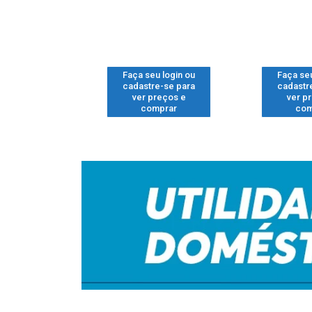
u login ou
Faça seu login ou
Faça seu
e-se para
cadastre-se para
cadastr
reços e
ver preços e
ver p
mprar
comprar
com