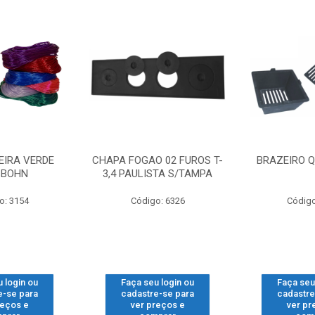
EIRA VERDE
CHAPA FOGAO 02 FUROS T-
BRAZEIRO Q
SBOHN
3,4 PAULISTA S/TAMPA
o: 3154
Código: 6326
Código
 login ou
Faça seu login ou
Faça seu
e-se para
cadastre-se para
cadastre
reços e
ver preços e
ver pr