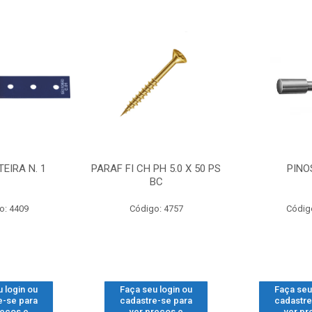
EIRA N. 1
PARAF FI CH PH 5.0 X 50 PS
PINO
BC
o: 4409
Código: 4757
Códig
 login ou
Faça seu login ou
Faça seu
e-se para
cadastre-se para
cadastre
reços e
ver preços e
ver pr