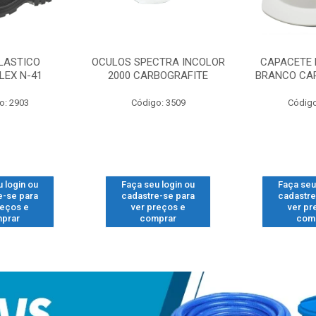
LASTICO
OCULOS SPECTRA INCOLOR
CAPACETE 
LEX N-41
2000 CARBOGRAFITE
BRANCO CA
o: 2903
Código: 3509
Código
 login ou
Faça seu login ou
Faça seu
e-se para
cadastre-se para
cadastre
reços e
ver preços e
ver pr
prar
comprar
com