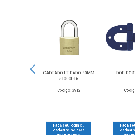
CG GONZO V
CADEADO LT PADO 30MM
DOB PORT
SUP 2
51000016
o: 1112
Código: 3912
Códig
u login ou
Faça seu login ou
Faça seu
e-se para
cadastre-se para
cadastr
reços e
ver preços e
ver p