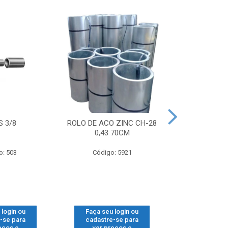
S 3/8
ROLO DE ACO ZINC CH-28
ROLDANA C
0,43 70CM
C/SU
o: 503
Código: 5921
Código
 login ou
Faça seu login ou
Faça seu 
-se para
cadastre-se para
cadastre
eços e
ver preços e
ver pr