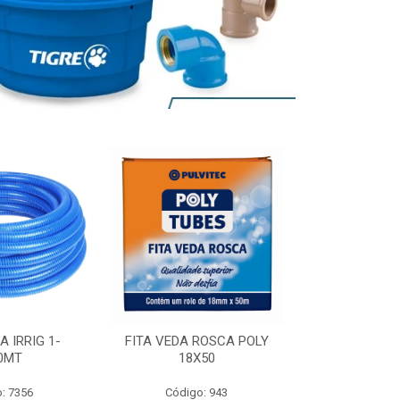
A IRRIG 1-
FITA VEDA ROSCA POLY
ADESIVO POL
0MT
18X50
: 7356
Código: 943
Código