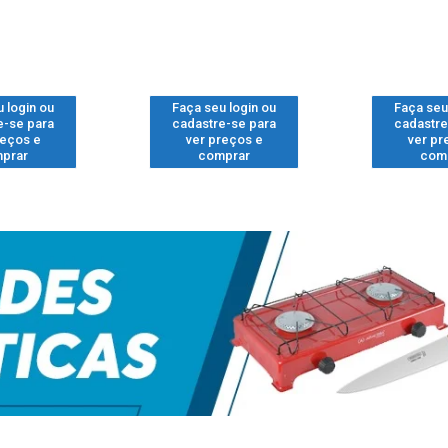
 login ou
Faça seu login ou
Faça seu
e-se para
cadastre-se para
cadastre
reços e
ver preços e
ver pr
prar
comprar
com