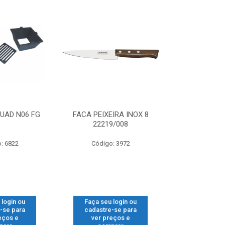
UAD N06 FG
FACA PEIXEIRA INOX 8
FITILHO PP
22219/008
: 6822
Código: 3972
Código
 login ou
Faça seu login ou
Faça seu 
-se para
cadastre-se para
cadastre
eços e
ver preços e
ver pr