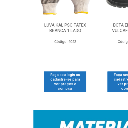
 NUBUCK LING
LUVA KALIPSO TATEX
BOTA E
O N-40 CAFE
BRANCA 1 LADO
VULCAF
o: 1704
Código: 4052
Códig
u login ou
Faça seu login ou
Faça seu
e-se para
cadastre-se para
cadastr
reços e
ver preços e
ver p
mprar
comprar
com