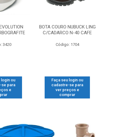
EVOLUTION
BOTA COURO NUBUCK LING
LUVA KALI
RBOGRAFITE
C/CADARCO N-40 CAFE
BRANCA 
: 3420
Código: 1704
Código
 login ou
Faça seu login ou
Faça seu 
-se para
cadastre-se para
cadastre
eços e
ver preços e
ver pr
prar
comprar
comp