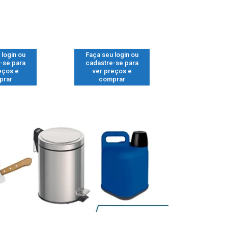
 login ou
Faça seu login ou
Faça seu 
-se para
cadastre-se para
cadastre
eços e
ver preços e
ver pr
prar
comprar
comp