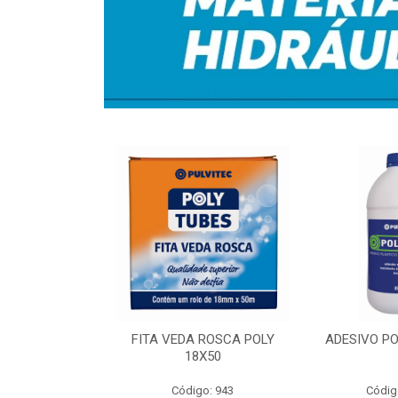
RA IRRIG 1-
FITA VEDA ROSCA POLY
ADESIVO PO
50MT
18X50
o: 7356
Código: 943
Códig