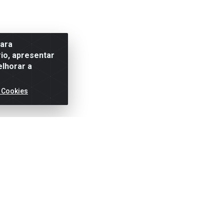
para
io, apresentar
elhorar a
 Cookies