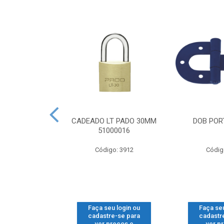
CG GONZO V
CADEADO LT PADO 30MM
DOB PORT
SUP 2
51000016
o: 1112
Código: 3912
Códig
u login ou
Faça seu login ou
Faça seu
e-se para
cadastre-se para
cadastr
reços e
ver preços e
ver p