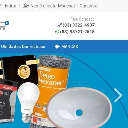
|
 - Entrar
Não é cliente Macena? - Cadastrar
Fale Conosco
0
(83) 3322-4907
(83) 98721-2515
Utilidades Domésticas
MARCAS