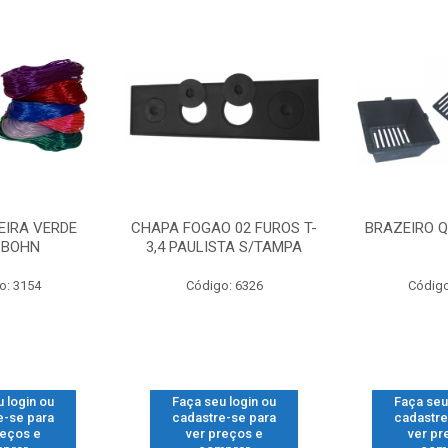
EIRA VERDE
CHAPA FOGAO 02 FUROS T-
BRAZEIRO Q
SBOHN
3,4 PAULISTA S/TAMPA
o: 3154
Código: 6326
Código
 login ou
Faça seu login ou
Faça seu
e-se para
cadastre-se para
cadastre
reços e
ver preços e
ver pr