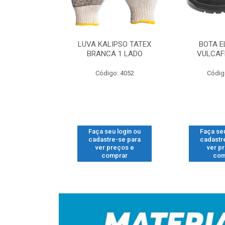
 NUBUCK LING
LUVA KALIPSO TATEX
BOTA E
O N-40 CAFE
BRANCA 1 LADO
VULCAF
o: 1704
Código: 4052
Códig
u login ou
Faça seu login ou
Faça seu
e-se para
cadastre-se para
cadastr
reços e
ver preços e
ver p
mprar
comprar
com