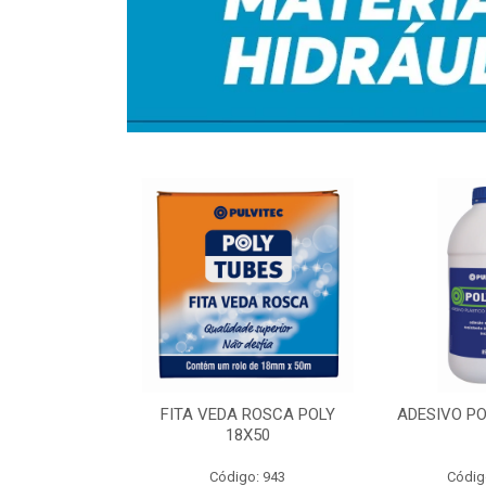
RA IRRIG 1-
FITA VEDA ROSCA POLY
ADESIVO PO
50MT
18X50
o: 7356
Código: 943
Códig