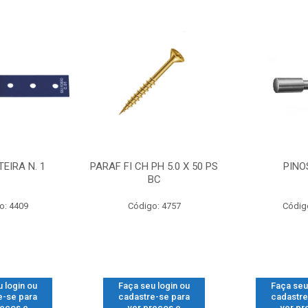
EIRA N. 1
PARAF FI CH PH 5.0 X 50 PS
PINO
BC
o: 4409
Código: 4757
Códig
 login ou
Faça seu login ou
Faça seu
e-se para
cadastre-se para
cadastre
reços e
ver preços e
ver pr