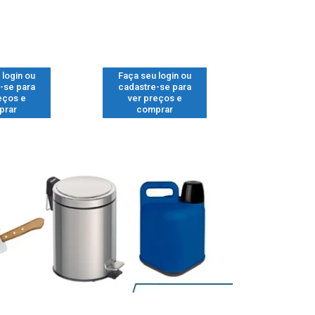
 login ou
Faça seu login ou
Faça seu 
-se para
cadastre-se para
cadastre
eços e
ver preços e
ver pr
prar
comprar
comp