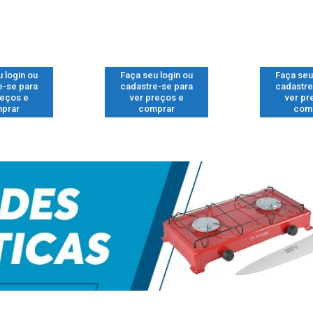
 login ou
Faça seu login ou
Faça seu
e-se para
cadastre-se para
cadastre
reços e
ver preços e
ver pr
prar
comprar
com