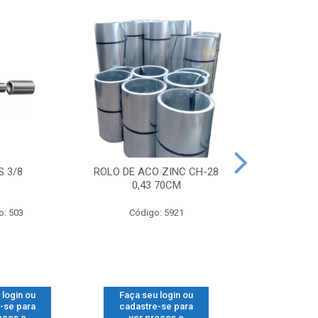
S 3/8
ROLO DE ACO ZINC CH-28
ROLDANA C
0,43 70CM
C/SU
o: 503
Código: 5921
Código
 login ou
Faça seu login ou
Faça seu 
-se para
cadastre-se para
cadastre
eços e
ver preços e
ver pr