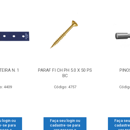
EIRA N. 1
PARAF FI CH PH 5.0 X 50 PS
PINO
BC
o: 4409
Código: 4757
Códig
 login ou
Faça seu login ou
Faça seu
e-se para
cadastre-se para
cadastre
reços e
ver preços e
ver pr