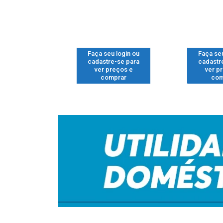
u login ou
Faça seu login ou
Faça seu
e-se para
cadastre-se para
cadastr
reços e
ver preços e
ver p
mprar
comprar
com