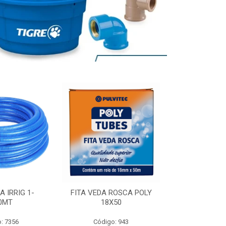
A IRRIG 1-
FITA VEDA ROSCA POLY
ADESIVO POL
0MT
18X50
: 7356
Código: 943
Código