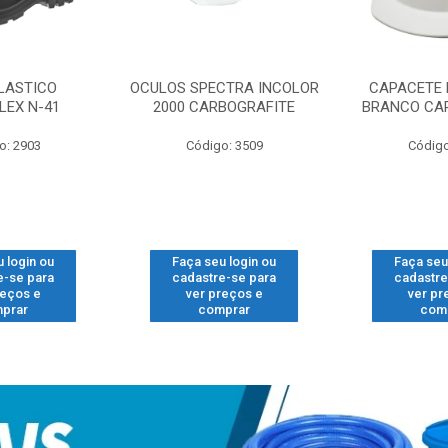
LASTICO
OCULOS SPECTRA INCOLOR
CAPACETE 
LEX N-41
2000 CARBOGRAFITE
BRANCO CA
o: 2903
Código: 3509
Código
 login ou
Faça seu login ou
Faça seu
e-se para
cadastre-se para
cadastre
reços e
ver preços e
ver pr
prar
comprar
com