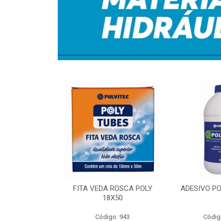
RA IRRIG 1-
FITA VEDA ROSCA POLY
ADESIVO PO
50MT
18X50
o: 7356
Código: 943
Códig