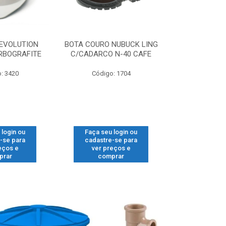
EVOLUTION
BOTA COURO NUBUCK LING
LUVA KALI
RBOGRAFITE
C/CADARCO N-40 CAFE
BRANCA 
: 3420
Código: 1704
Código
 login ou
Faça seu login ou
Faça seu 
-se para
cadastre-se para
cadastre
eços e
ver preços e
ver pr
prar
comprar
comp