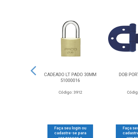
CG GONZO V
CADEADO LT PADO 30MM
DOB PORT
SUP 2
51000016
o: 1112
Código: 3912
Códig
u login ou
Faça seu login ou
Faça seu
e-se para
cadastre-se para
cadastr
reços e
ver preços e
ver p