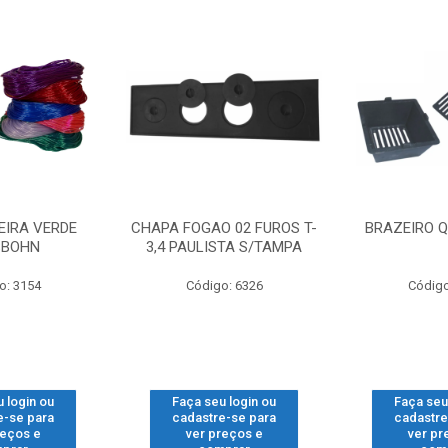
EIRA VERDE
CHAPA FOGAO 02 FUROS T-
BRAZEIRO Q
SBOHN
3,4 PAULISTA S/TAMPA
o: 3154
Código: 6326
Código
 login ou
Faça seu login ou
Faça seu
e-se para
cadastre-se para
cadastre
reços e
ver preços e
ver pr