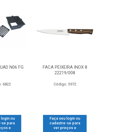
UAD N06 FG
FACA PEIXEIRA INOX 8
FITILHO PP
22219/008
: 6822
Código: 3972
Código
 login ou
Faça seu login ou
Faça seu 
-se para
cadastre-se para
cadastre
eços e
ver preços e
ver pr