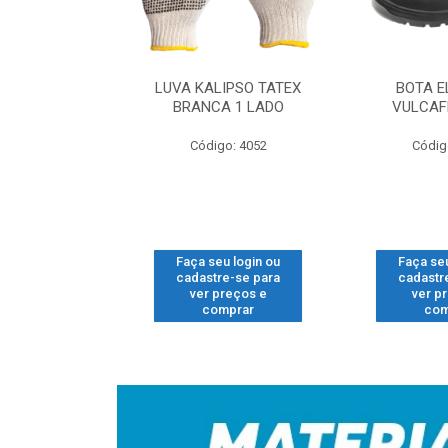
 NUBUCK LING
LUVA KALIPSO TATEX
BOTA E
O N-40 CAFE
BRANCA 1 LADO
VULCAF
o: 1704
Código: 4052
Códig
u login ou
Faça seu login ou
Faça seu
e-se para
cadastre-se para
cadastr
reços e
ver preços e
ver p
mprar
comprar
com