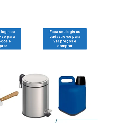
 login ou
Faça seu login ou
Faça seu 
-se para
cadastre-se para
cadastre
eços e
ver preços e
ver pr
prar
comprar
comp