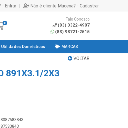
|
 - Entrar
Não é cliente Macena? - Cadastrar
Fale Conosco
0
(83) 3322-4907
(83) 98721-2515
Utilidades Domésticas
MARCAS
VOLTAR
 891X3.1/2X3
898087583843
8087583843