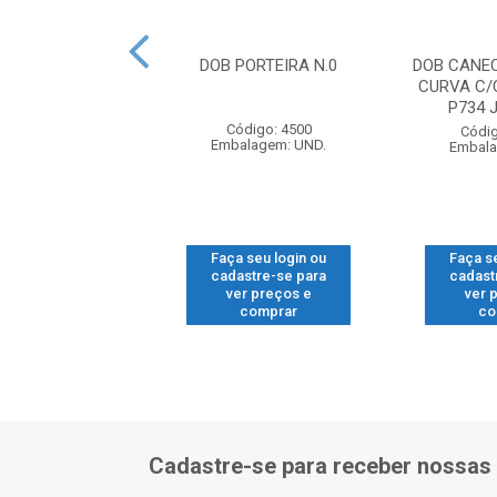
ILV 780X4 POL
DOB PORTEIRA N.0
DOB CANE
CHUMBAR
CURVA C/
P734
ódigo: 9907
Código: 4500
Códig
alagem: DZP.
Embalagem: UND.
Embala
 seu login ou
Faça seu login ou
Faça s
astre-se para
cadastre-se para
cadast
er preços e
ver preços e
ver 
comprar
comprar
co
Cadastre-se para receber nossas 