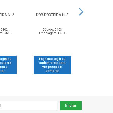
IRA N. 2
DOB PORTEIRA N. 3
DOB CANECO 26
C/CALCO P2539
 5102
Código: 5103
Código: 16
m: UND.
Embalagem: UND.
Embalagem: 
login ou
Faça seu login ou
Faça seu log
se para
cadastre-se para
cadastre-se
ços e
ver preços e
ver preços
rar
comprar
compra