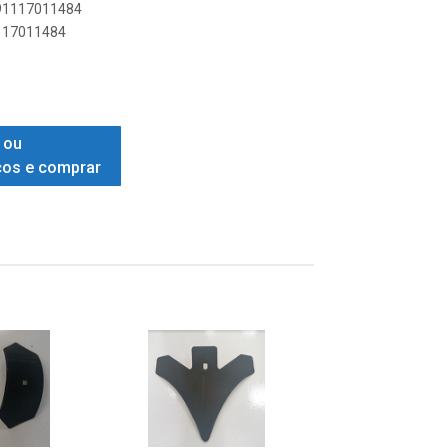
891117011484
1117011484
 ou
ços e comprar