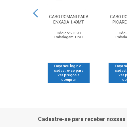
E ROCADEIRA
CABO ROMANI PARA
CABO R
7600/115
ENXADA 1,40MT
PICARE
ódigo: 1635
Código: 21390
Códi
alagem: UND.
Embalagem: UND.
Embala
 seu login ou
Faça seu login ou
Faça s
astre-se para
cadastre-se para
cadast
er preços e
ver preços e
ver 
comprar
comprar
co
Cadastre-se para receber nossas 