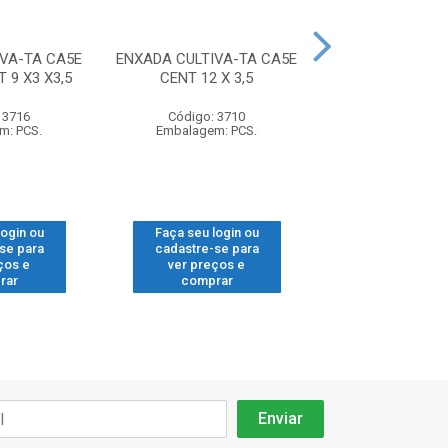
VA-TA CA5E
ENXADA CULTIVA-TA CA5E
BICO ARADO E
 9 X3 X3,5
CENT 12 X 3,5
0620016504R A
 3716
Código: 3710
Código: 37
m: PCS.
Embalagem: PCS.
Embalagem: 
login ou
Faça seu login ou
Faça seu log
se para
cadastre-se para
cadastre-se
ços e
ver preços e
ver preços
rar
comprar
compra