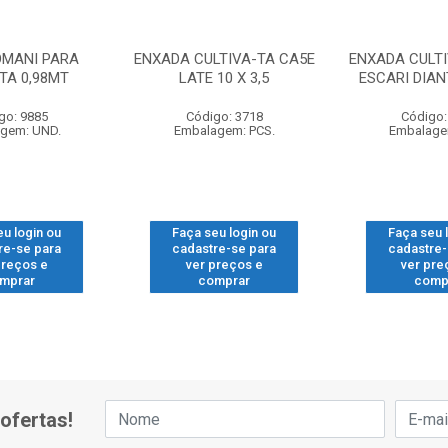
OMANI PARA
ENXADA CULTIVA-TA CA5E
ENXADA CULTI
TA 0,98MT
LATE 10 X 3,5
ESCARI DIANT
go: 9885
Código: 3718
Código:
gem: UND.
Embalagem: PCS.
Embalage
eu login ou
Faça seu login ou
Faça seu 
re-se para
cadastre-se para
cadastre-
preços e
ver preços e
ver pre
mprar
comprar
comp
ofertas!