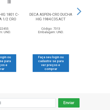
IG 1801 C-
DECA ASPEN-CRO DUCHA
DECA LINK-CR
A 1/2 CRO
HIG 1984.C35.ACT
HIG 1984.C.ACT
 22455
Código: 7313
Código: 10
m: UND.
Embalagem: UND.
Embalagem: 
login ou
Faça seu login ou
Faça seu log
se para
cadastre-se para
cadastre-se
ços e
ver preços e
ver preços
rar
comprar
compra