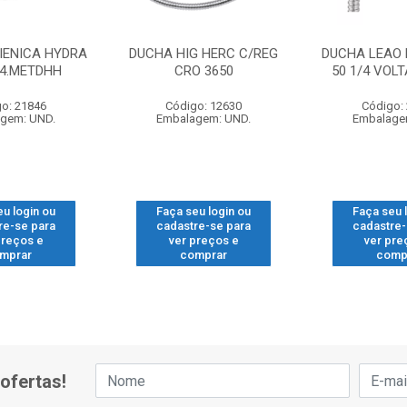
IENICA HYDRA
DUCHA HIG HERC C/REG
DUCHA LEAO H
84.METDHH
CRO 3650
50 1/4 VOLT
o: 21846
Código: 12630
Código:
gem: UND.
Embalagem: UND.
Embalage
eu login ou
Faça seu login ou
Faça seu 
re-se para
cadastre-se para
cadastre-
preços e
ver preços e
ver pre
mprar
comprar
comp
ofertas!