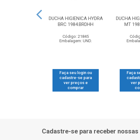
POLO-DOURADA
DUCHA HIGIENICA HYDRA
DUCHA HIG
G 1984.GL33.ACT
BRC 1984.BRDHH
MT 19
digo: 17176
Código: 21845
Códig
alagem: UND.
Embalagem: UND.
Embala
 seu login ou
Faça seu login ou
Faça s
astre-se para
cadastre-se para
cadast
er preços e
ver preços e
ver 
comprar
comprar
co
Cadastre-se para receber nossas 