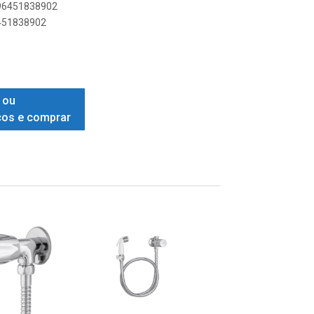
896451838902
6451838902
 ou
ços e comprar