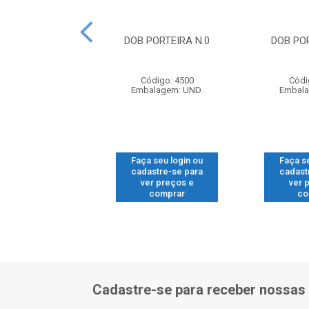
CANECO 35MM
DOB PORTEIRA N.0
DOB POR
 C/CALCO P465
JOMARCA
Código: 4500
Códi
digo: 16301
Embalagem: UND.
Embala
alagem: UND.
 seu login ou
Faça seu login ou
Faça s
astre-se para
cadastre-se para
cadast
er preços e
ver preços e
ver 
comprar
comprar
co
Cadastre-se para receber nossas 