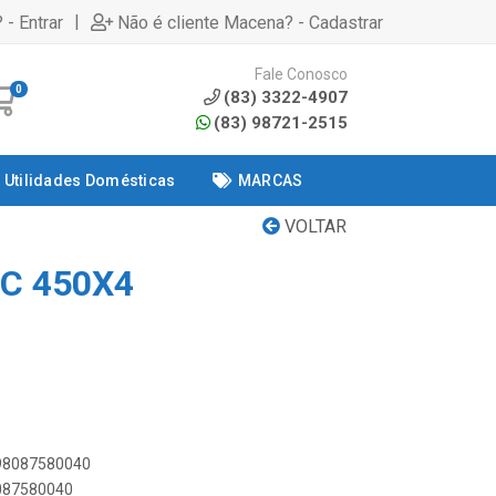
|
 - Entrar
Não é cliente Macena? - Cadastrar
Fale Conosco
0
(83) 3322-4907
(83) 98721-2515
Utilidades Domésticas
MARCAS
VOLTAR
NC 450X4
898087580040
8087580040