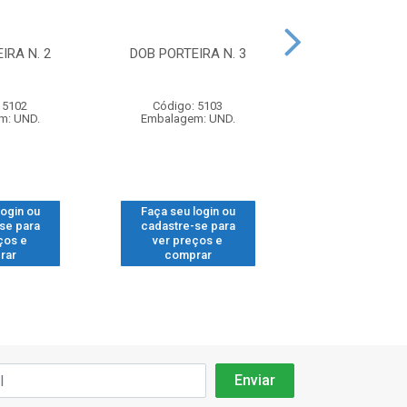
IRA N. 2
DOB PORTEIRA N. 3
DOB CANECO 26
C/CALCO P2539
 5102
Código: 5103
Código: 16
m: UND.
Embalagem: UND.
Embalagem: 
login ou
Faça seu login ou
Faça seu log
se para
cadastre-se para
cadastre-se
ços e
ver preços e
ver preços
rar
comprar
compra