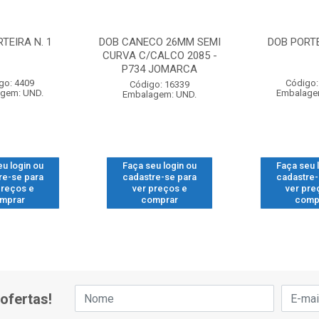
TEIRA N. 1
DOB CANECO 26MM SEMI
DOB PORTE
CURVA C/CALCO 2085 -
P734 JOMARCA
go: 4409
Código:
Código: 16339
gem: UND.
Embalage
Embalagem: UND.
eu login ou
Faça seu login ou
Faça seu 
re-se para
cadastre-se para
cadastre-
preços e
ver preços e
ver pre
mprar
comprar
comp
ofertas!