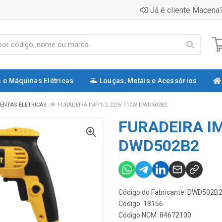
Já é cliente Macena?
 e Máquinas Elétricas
Louças, Metais e Acessórios
ENTAS ELETRICAS
FURADEIRA IMP.1/2 220V 710W DWD502B2
FURADEIRA IM
DWD502B2
Código do Fabricante: DWD502B
Código: 18156
Código NCM: 84672100