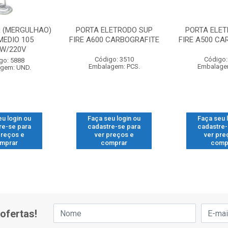
 (MERGULHAO)
PORTA ELETRODO SUP
PORTA ELE
MEDIO 105
FIRE A600 CARBOGRAFITE
FIRE A500 CA
0W/220V
Código: 3510
Código:
go: 5888
Embalagem: PCS.
Embalage
gem: UND.
eu login ou
Faça seu login ou
Faça seu 
re-se para
cadastre-se para
cadastre-
preços e
ver preços e
ver pre
mprar
comprar
comp
ofertas!