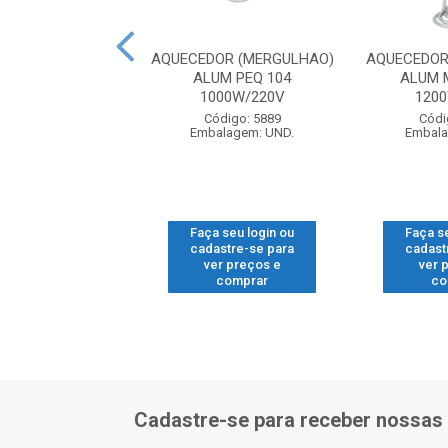
TE PERF GBH 2-
AQUECEDOR (MERGULHAO)
AQUECEDOR
6112A02E0000
ALUM PEQ 104
ALUM 
1000W/220V
120
ódigo: 5893
Código: 5889
Códi
alagem: UND.
Embalagem: UND.
Embala
 seu login ou
Faça seu login ou
Faça s
astre-se para
cadastre-se para
cadast
er preços e
ver preços e
ver 
comprar
comprar
co
Cadastre-se para receber nossas 