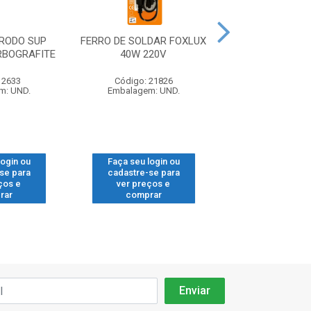
TRODO SUP
FERRO DE SOLDAR FOXLUX
FERRO DE SOLDA
RBOGRAFITE
40W 220V
30W 220
 2633
Código: 21826
Código: 21
m: UND.
Embalagem: UND.
Embalagem: 
login ou
Faça seu login ou
Faça seu log
se para
cadastre-se para
cadastre-se
ços e
ver preços e
ver preços
rar
comprar
compra