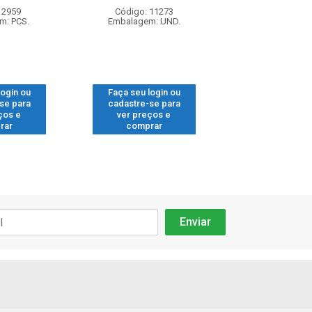
 2959
Código: 11273
Código: 71
m: PCS.
Embalagem: UND.
Embalagem: 
login ou
Faça seu login ou
Faça seu log
se para
cadastre-se para
cadastre-se
ços e
ver preços e
ver preços
rar
comprar
compra