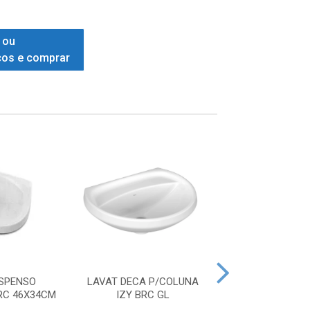
 ou
ços e comprar
USPENSO
LAVAT DECA P/COLUNA
COLUNA DECA 
RC 46X34CM
IZY BRC GL
IZY BRC G