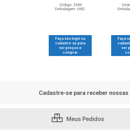
digo: 11126
Código: 2549
Códi
alagem: UND.
Embalagem: UND.
Embala
 seu login ou
Faça seu login ou
Faça s
astre-se para
cadastre-se para
cadast
er preços e
ver preços e
ver 
comprar
comprar
co
Cadastre-se para receber nossas 
Meus Pedidos