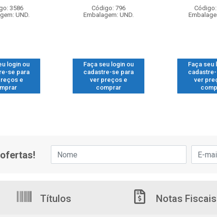
go: 3586
Código: 796
Código:
gem: UND.
Embalagem: UND.
Embalage
eu login ou
Faça seu login ou
Faça seu 
re-se para
cadastre-se para
cadastre-
preços e
ver preços e
ver pre
mprar
comprar
comp
ofertas!
Títulos
Notas Fiscais