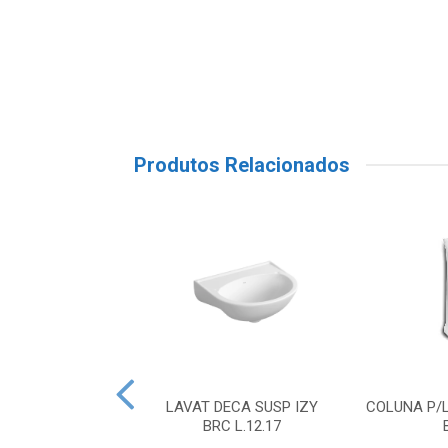
Produtos Relacionados
BO CRIS-MOLD
LAVAT DECA SUSP IZY
COLUNA P/
ETO 972-5
BRC L.12.17