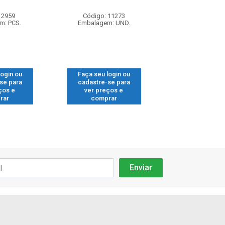
 2959
Código: 11273
Código: 71
m: PCS.
Embalagem: UND.
Embalagem: 
login ou
Faça seu login ou
Faça seu log
se para
cadastre-se para
cadastre-se
ços e
ver preços e
ver preços
rar
comprar
compra