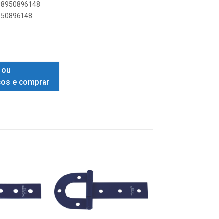
898950896148
8950896148
 ou
ços e comprar