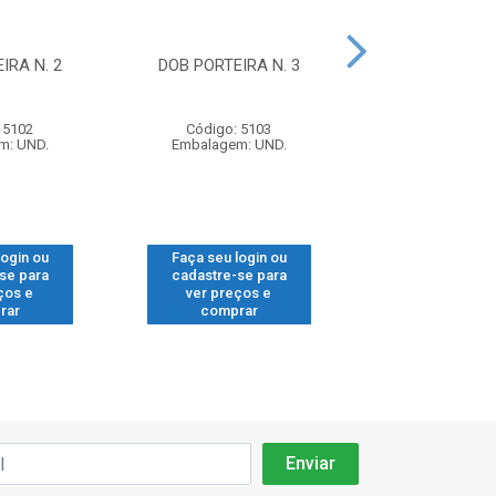
IRA N. 2
DOB PORTEIRA N. 3
DOB CANECO 26
C/CALCO P2539
 5102
Código: 5103
Código: 16
m: UND.
Embalagem: UND.
Embalagem: 
login ou
Faça seu login ou
Faça seu log
se para
cadastre-se para
cadastre-se
ços e
ver preços e
ver preços
rar
comprar
compra