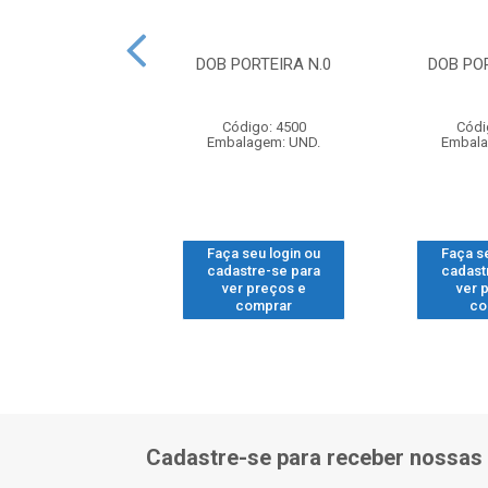
CANECO 35MM
DOB PORTEIRA N.0
DOB POR
 C/CALCO P465
JOMARCA
Código: 4500
Códi
digo: 16301
Embalagem: UND.
Embala
alagem: UND.
 seu login ou
Faça seu login ou
Faça s
astre-se para
cadastre-se para
cadast
er preços e
ver preços e
ver 
comprar
comprar
co
Cadastre-se para receber nossas 