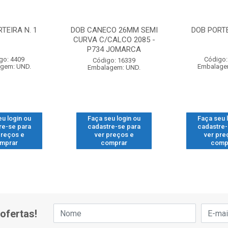
TEIRA N. 1
DOB CANECO 26MM SEMI
DOB PORTE
CURVA C/CALCO 2085 -
P734 JOMARCA
go: 4409
Código:
Código: 16339
gem: UND.
Embalage
Embalagem: UND.
eu login ou
Faça seu login ou
Faça seu 
re-se para
cadastre-se para
cadastre-
preços e
ver preços e
ver pre
mprar
comprar
comp
ofertas!