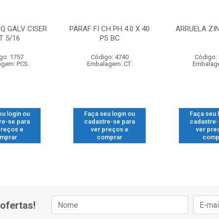
Q GALV CISER
PARAF FI CH PH 4.0 X 40
ARRUELA ZIN
T 5/16
PS BC
go: 1757
Código: 4740
Código:
gem: PCS.
Embalagem: CT.
Embalage
eu login ou
Faça seu login ou
Faça seu 
re-se para
cadastre-se para
cadastre-
preços e
ver preços e
ver pre
mprar
comprar
comp
ofertas!