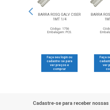
FLANGE P/FORRO
BARRA ROSQ GALV CISER
BARRA ROS
B ZC 4.2X13
1MT 1/4
1M
ódigo: 1616
Código: 1756
Códi
balagem: CT.
Embalagem: PCS.
Embala
 seu login ou
Faça seu login ou
Faça s
astre-se para
cadastre-se para
cadast
er preços e
ver preços e
ver 
comprar
comprar
co
Cadastre-se para receber nossas 