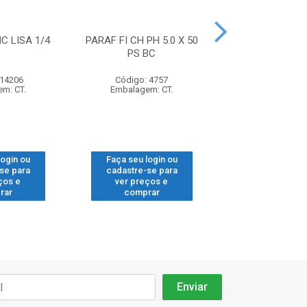
C LISA 1/4
PARAF FI CH PH 5.0 X 50
ARRUELA ZIN
PS BC
5/16X1,
 14206
Código: 4757
Código: 37
m: CT.
Embalagem: CT.
Embalagem:
login ou
Faça seu login ou
Faça seu log
se para
cadastre-se para
cadastre-se
ços e
ver preços e
ver preços
rar
comprar
compra