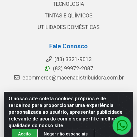
TECNOLOGIA
TINTAS E QUÍMICOS
UTILIDADES DOMÉSTICAS
Fale Conosco
(83) 3321-9013
(83) 99972-2087
ecommerce@macenadistribuidora.com.br
O nosso site coleta cookies próprios e de
Macena - Rua João Suassuna, 369 - Centro, Campina
terceiros para proporcionar uma experiência
Grande/PB - CEP 58.101-550 - CNPJ 08.592.396/0001-
personalizada ao usuário, apresentar publicidade
15
relevante de acordo com o seu perfil e melhorar a
qualidade do nosso site.
Aceito
Negar não essenciais