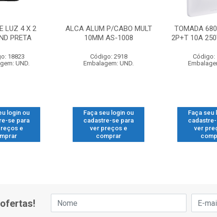
E LUZ 4 X 2
ALCA ALUM P/CABO MULT
TOMADA 680
ND PRETA
10MM AS-1008
2P+T 10A 25
o: 18823
Código: 2918
Código:
gem: UND.
Embalagem: UND.
Embalage
eu login ou
Faça seu login ou
Faça seu 
re-se para
cadastre-se para
cadastre-
preços e
ver preços e
ver pre
mprar
comprar
comp
ofertas!