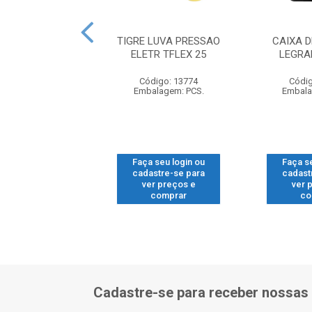
OR CUNHA COBRE
TIGRE LUVA PRESSAO
CAIXA D
III-VERMELHO
ELETR TFLEX 25
LEGRA
digo: 17434
Código: 13774
Códig
alagem: UND.
Embalagem: PCS.
Embala
 seu login ou
Faça seu login ou
Faça s
astre-se para
cadastre-se para
cadast
er preços e
ver preços e
ver 
comprar
comprar
co
Cadastre-se para receber nossas 