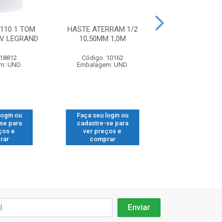
110 1 TOM
HASTE ATERRAM 1/2
TIGRE LUVA P
0V LEGRAND
10,50MM 1,0M
ELETR TFLE
 18812
Código: 10162
Código: 13
m: UND.
Embalagem: UND.
Embalagem: 
login ou
Faça seu login ou
Faça seu log
se para
cadastre-se para
cadastre-se
ços e
ver preços e
ver preços
rar
comprar
compra