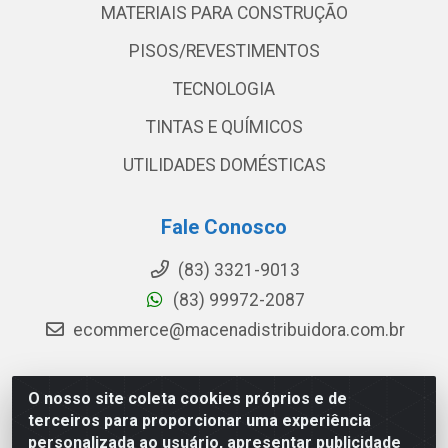
MATERIAIS PARA CONSTRUÇÃO
PISOS/REVESTIMENTOS
TECNOLOGIA
TINTAS E QUÍMICOS
UTILIDADES DOMÉSTICAS
Fale Conosco
(83) 3321-9013
(83) 99972-2087
ecommerce@macenadistribuidora.com.br
O nosso site coleta cookies próprios e de
Macena - Rua João Suassuna, 369 - Centro, Campina
terceiros para proporcionar uma experiência
Grande/PB - CEP 58.101-550 - CNPJ 08.592.396/0001-
personalizada ao usuário, apresentar publicidade