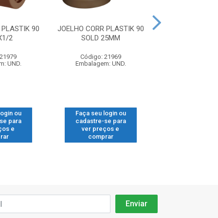
PLASTIK 90
JOELHO CORR PLASTIK 90
TE TUBOZAN S
X1/2
SOLD 25MM
 21979
Código: 21969
Código: 21
m: UND.
Embalagem: UND.
Embalagem: 
login ou
Faça seu login ou
Faça seu log
se para
cadastre-se para
cadastre-se
ços e
ver preços e
ver preços
rar
comprar
compra