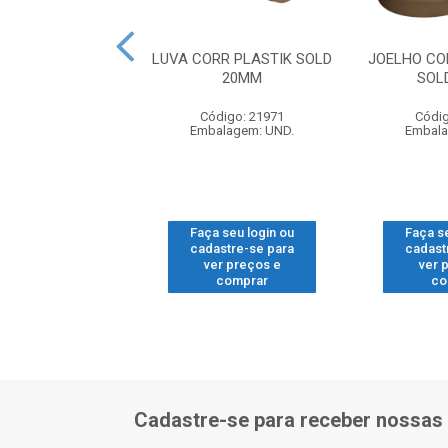
R PLASTIK SOLD
LUVA CORR PLASTIK SOLD
JOELHO CO
25MM
20MM
SOL
digo: 22161
Código: 21971
Códig
alagem: UND.
Embalagem: UND.
Embala
 seu login ou
Faça seu login ou
Faça s
astre-se para
cadastre-se para
cadast
er preços e
ver preços e
ver 
comprar
comprar
co
Cadastre-se para receber nossas 