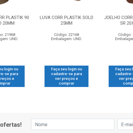
RR PLASTIK 90
LUVA CORR PLASTIK SOLD
JOELHO CORR 
D 20MM
25MM
SR 20
o: 21968
Código: 22168
Código:
gem: UND.
Embalagem: UND.
Embalage
eu login ou
Faça seu login ou
Faça seu 
re-se para
cadastre-se para
cadastre-
preços e
ver preços e
ver pre
mprar
comprar
comp
ofertas!