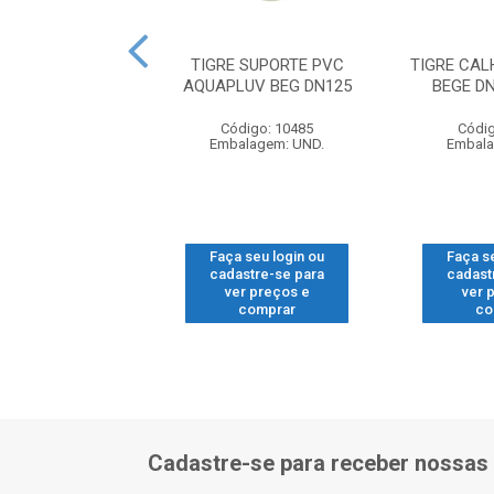
A GRAMPLAST
TIGRE SUPORTE PVC
TIGRE CA
RNA P/CALHA
AQUAPLUV BEG DN125
BEGE D
digo: 14341
Código: 10485
Códig
alagem: UND.
Embalagem: UND.
Embala
 seu login ou
Faça seu login ou
Faça s
astre-se para
cadastre-se para
cadast
er preços e
ver preços e
ver 
comprar
comprar
co
Cadastre-se para receber nossas 