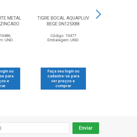
RTE METAL
TIGRE BOCAL AQUAPLUV
TIGRE CABECE
 ZINCADO
BEGE DN125X88
AQUAPLUV B 
 10486
Código: 10477
Código: 10
m: UND.
Embalagem: UND.
Embalagem: 
login ou
Faça seu login ou
Faça seu log
se para
cadastre-se para
cadastre-se
ços e
ver preços e
ver preços
rar
comprar
compra