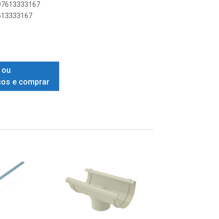
897613333167
7613333167
 ou
ços e comprar