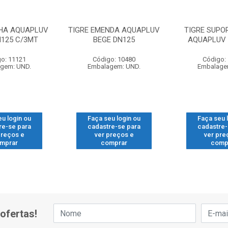
LHA AQUAPLUV
TIGRE EMENDA AQUAPLUV
TIGRE SUPO
N125 C/3MT
BEGE DN125
AQUAPLUV
o: 11121
Código: 10480
Código:
gem: UND.
Embalagem: UND.
Embalage
eu login ou
Faça seu login ou
Faça seu 
re-se para
cadastre-se para
cadastre-
preços e
ver preços e
ver pre
mprar
comprar
comp
ofertas!