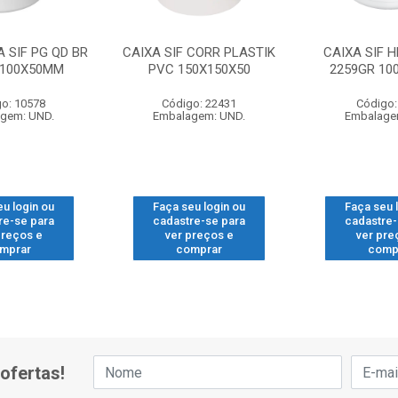
A SIF PG QD BR
CAIXA SIF CORR PLASTIK
CAIXA SIF 
X100X50MM
PVC 150X150X50
2259GR 10
o: 10578
Código: 22431
Código:
gem: UND.
Embalagem: UND.
Embalage
eu login ou
Faça seu login ou
Faça seu 
re-se para
cadastre-se para
cadastre-
preços e
ver preços e
ver pre
mprar
comprar
comp
ofertas!