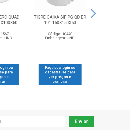
HERC QUAD
TIGRE CAIXA SIF PG QD BR
TIGRE CAIXA SIF
0X100X50
101 150X150X50
111 150X18
 1567
Código: 10440
Código: 11
m: UND.
Embalagem: UND.
Embalagem: 
login ou
Faça seu login ou
Faça seu log
se para
cadastre-se para
cadastre-se
ços e
ver preços e
ver preços
rar
comprar
compra