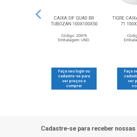
CO CORPO CX
CAIXA SIF QUAD BR
TIGRE CAIX
DURA DN300
TUBOZAN 100X100X50
71 100
digo: 19379
Código: 20976
Códig
alagem: UND.
Embalagem: UND.
Embala
 seu login ou
Faça seu login ou
Faça s
astre-se para
cadastre-se para
cadast
er preços e
ver preços e
ver 
comprar
comprar
co
Cadastre-se para receber nossas 