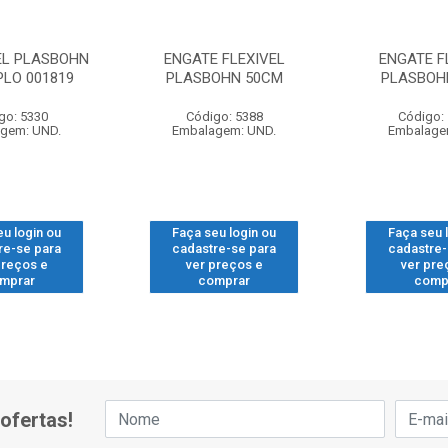
EL PLASBOHN
ENGATE FLEXIVEL
ENGATE F
PLO 001819
PLASBOHN 50CM
PLASBOH
go: 5330
Código: 5388
Código:
gem: UND.
Embalagem: UND.
Embalage
eu login ou
Faça seu login ou
Faça seu 
re-se para
cadastre-se para
cadastre-
preços e
ver preços e
ver pre
mprar
comprar
comp
ofertas!