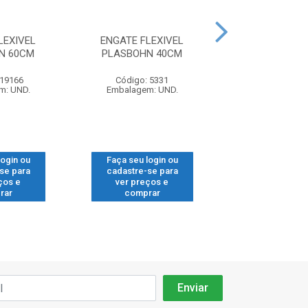
LEXIVEL
ENGATE FLEXIVEL
SIFAO ANEL P
N 60CM
PLASBOHN 40CM
BRC TRIPLO 
 19166
Código: 5331
Código: 17
m: UND.
Embalagem: UND.
Embalagem: 
login ou
Faça seu login ou
Faça seu log
se para
cadastre-se para
cadastre-se
ços e
ver preços e
ver preços
rar
comprar
compra