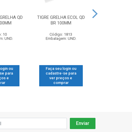
 GRELHA QD
TIGRE GRELHA ECOL QD
GRELHA LORE 1
100MM
BR 100MM
INOX QD 1
: 10
Código: 1813
Código: 11
m: UND.
Embalagem: UND.
Embalagem: 
login ou
Faça seu login ou
Faça seu log
se para
cadastre-se para
cadastre-se
ços e
ver preços e
ver preços
rar
comprar
compra