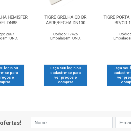
LHA HEMISFER
TIGRE GRELHA QD BR
TIGRE PORTA
VEL DN88
ABRE/FECHA DN100
BR/GR 
go: 2867
Código: 17425
Código
gem: UND.
Embalagem: UND.
Embalage
eu login ou
Faça seu login ou
Faça seu 
re-se para
cadastre-se para
cadastre-
preços e
ver preços e
ver pre
mprar
comprar
comp
ofertas!