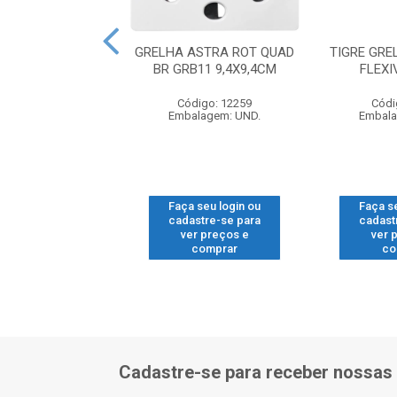
RALO SIF QUAD
GRELHA ASTRA ROT QUAD
TIGRE GRE
R 100X52X40MM
BR GRB11 9,4X9,4CM
FLEXI
digo: 17985
Código: 12259
Códi
alagem: UND.
Embalagem: UND.
Embala
 seu login ou
Faça seu login ou
Faça s
astre-se para
cadastre-se para
cadast
er preços e
ver preços e
ver 
comprar
comprar
co
Cadastre-se para receber nossas 