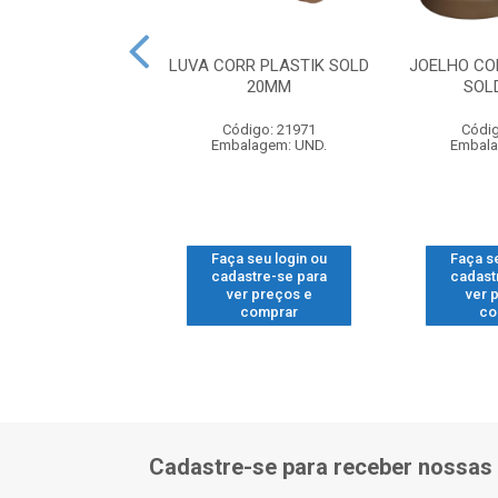
R PLASTIK SOLD
LUVA CORR PLASTIK SOLD
JOELHO CO
25MM
20MM
SOL
digo: 22161
Código: 21971
Códig
alagem: UND.
Embalagem: UND.
Embala
 seu login ou
Faça seu login ou
Faça s
astre-se para
cadastre-se para
cadast
er preços e
ver preços e
ver 
comprar
comprar
co
Cadastre-se para receber nossas 