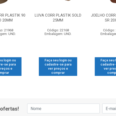
RR PLASTIK 90
LUVA CORR PLASTIK SOLD
JOELHO CORR 
D 20MM
25MM
SR 20
o: 21968
Código: 22168
Código:
gem: UND.
Embalagem: UND.
Embalage
eu login ou
Faça seu login ou
Faça seu 
re-se para
cadastre-se para
cadastre-
preços e
ver preços e
ver pre
mprar
comprar
comp
ofertas!