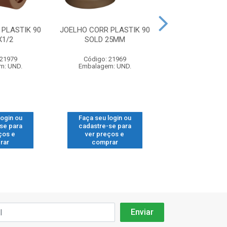
PLASTIK 90
JOELHO CORR PLASTIK 90
TE TUBOZAN S
X1/2
SOLD 25MM
 21979
Código: 21969
Código: 21
m: UND.
Embalagem: UND.
Embalagem: 
login ou
Faça seu login ou
Faça seu log
se para
cadastre-se para
cadastre-se
ços e
ver preços e
ver preços
rar
comprar
compra