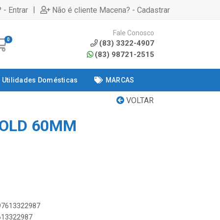
|
 - Entrar
Não é cliente Macena? - Cadastrar
Fale Conosco
0
(83) 3322-4907
(83) 98721-2515
Utilidades Domésticas
MARCAS
VOLTAR
SOLD 60MM
897613322987
7613322987