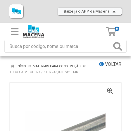
Baixe já o APP da Macena
0
VOLTAR
INÍCIO
MATERIAIS PARA CONSTRUÇÃO
TUBO GALV TUPER C/R 1.1/2X3,00 P/A21,14K